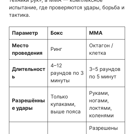
техники рук», а ММА — комплексное
испытание, где проверяются удары, борьба и
тактика.
Параметр
Бокс
ММА
Место
Октагон /
Ринг
проведения
клетка
4–12
Длительност
3–5 раундов
раундов по 3
ь
по 5 минут
минуты
Руками,
Только
Разрешённы
ногами,
кулаками,
е удары
локтями,
выше пояса
коленями
Разрешены