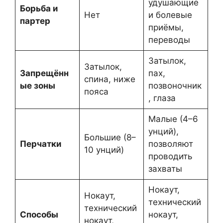
удушающие
Борьба и
Нет
и болевые
партер
приёмы,
переводы
Затылок,
Затылок,
Запрещённ
пах,
спина, ниже
ые зоны
позвоночник
пояса
, глаза
Малые (4–6
унций),
Большие (8–
Перчатки
позволяют
10 унций)
проводить
захваты
Нокаут,
Нокаут,
технический
технический
Способы
нокаут,
нокаут,